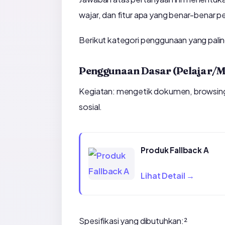
wajar, dan fitur apa yang benar-benar pe
Berikut kategori penggunaan yang pali
Penggunaan Dasar (Pelajar
Kegiatan: mengetik dokumen, browsing i
sosial.
Produk Fallback A
Lihat Detail →
Spesifikasi yang dibutuhkan:²