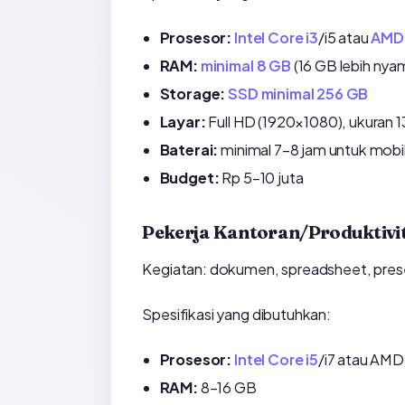
Prosesor:
Intel Core i3
/i5 atau
AMD 
RAM:
minimal 8 GB
(16 GB lebih nya
Storage:
SSD minimal 256 GB
Layar:
Full HD (1920×1080), ukuran 13
Baterai:
minimal 7–8 jam untuk mobil
Budget:
Rp 5–10 juta
Pekerja Kantoran/Produktivi
Kegiatan: dokumen, spreadsheet, present
Spesifikasi yang dibutuhkan:
Prosesor:
Intel Core i5
/i7 atau AMD
RAM:
8–16 GB