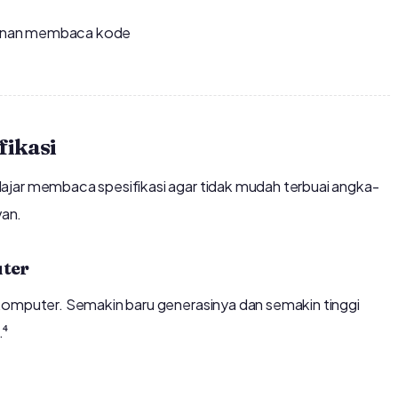
amanan membaca kode
ikasi
ajar membaca spesifikasi agar tidak mudah terbuai angka-
van.
uter
komputer. Semakin baru generasinya dan semakin tinggi
.⁴