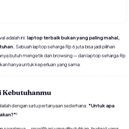
l adalah ini:
laptop terbaik bukan yang paling mahal,
utuhan.
Sebuah laptop seharga Rp 6 juta bisa jadi pilihan
anya butuh mengetik dan browsing — dan laptop seharga Rp
nakan hanya untuk keperluan yang sama.
li Kebutuhanmu
ulailah dengan satu pertanyaan sederhana:
"Untuk apa
nakan?"
¹
n segalanya — spesifikasi yang dibutuhkan, budget yang