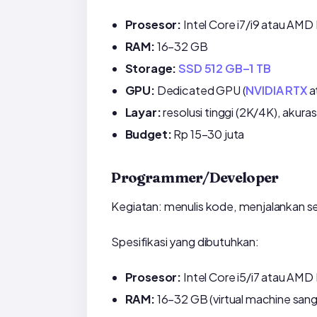
Prosesor:
Intel Core i7/i9 atau AMD
RAM:
16–32 GB
Storage:
SSD 512 GB–1 TB
GPU:
Dedicated GPU (
NVIDIA RTX
a
Layar:
resolusi tinggi (2K/4K), akura
Budget:
Rp 15–30 juta
Programmer/Developer
Kegiatan: menulis kode, menjalankan ser
Spesifikasi yang dibutuhkan:
Prosesor:
Intel Core i5/i7 atau AMD 
RAM:
16–32 GB (virtual machine sang