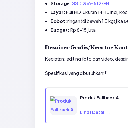
Storage:
SSD 256–512 GB
Layar:
Full HD, ukuran 14–15 inci, ke
Bobot:
ringan (di bawah 1,5 kg) jika 
Budget:
Rp 8–15 juta
Desainer Grafis/Kreator Kon
Kegiatan: editing foto dan video, desain
Spesifikasi yang dibutuhkan:³
Produk Fallback A
Lihat Detail →