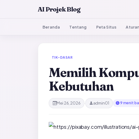
AI Projek Blog
Beranda
Tentang
Peta Situs
Aturan
TIK-DASAR
Memilih Komput
Kebutuhan
Mei 26, 2026
·
admin01
9
menit ba