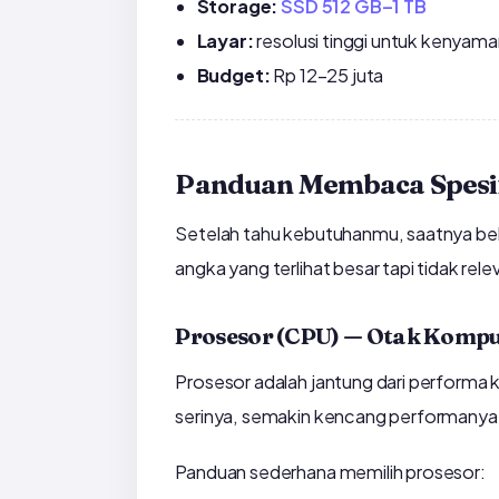
Storage:
SSD 512 GB–1 TB
Layar:
resolusi tinggi untuk keny
Budget:
Rp 12–25 juta
Panduan Membaca Spesif
Setelah tahu kebutuhanmu, saatnya bel
angka yang terlihat besar tapi tidak rele
Prosesor (CPU) — Otak Komp
Prosesor adalah jantung dari performa 
serinya, semakin kencang performanya
Panduan sederhana memilih prosesor: