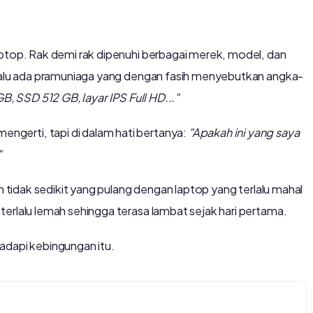
aptop. Rak demi rak dipenuhi berbagai merek, model, dan
 Lalu ada pramuniaga yang dengan fasih menyebutkan angka-
GB, SSD 512 GB, layar IPS Full HD..."
gerti, tapi di dalam hati bertanya:
"Apakah ini yang saya
"
an tidak sedikit yang pulang dengan laptop yang terlalu mahal
terlalu lemah sehingga terasa lambat sejak hari pertama.
adapi kebingungan itu.