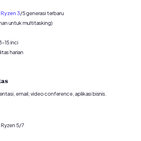
Ryzen 3
/5 generasi terbaru
man untuk multitasking)
–15 inci
itas harian
tas
asi, email, video conference, aplikasi bisnis.
 Ryzen 5/7