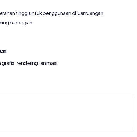
cerahan tinggi untuk penggunaan di luar ruangan
sering bepergian
ten
 grafis, rendering, animasi.