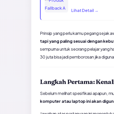
Lihat Detail →
Prinsip yang perlu kamu pegang sejak awa
tapi yang paling sesuai dengan keb
sempurna untuk seorang pelajar yang h
30 juta bisa jadi pemborosan jika digu
Langkah Pertama: Kena
Sebelum melihat spesifikasi apapun, m
komputer atau laptop ini akan digu
Jawaban atas pertanyaan ini menentuka